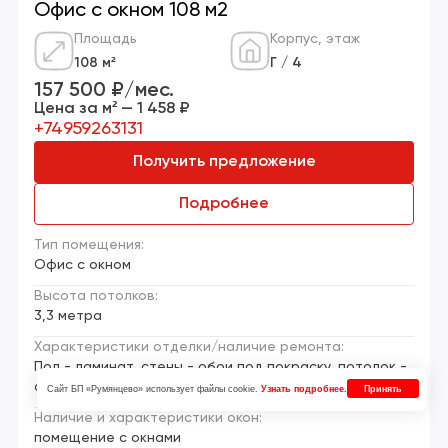
Офис с окном 108 м2
Площадь
Корпус, этаж
108 м²
Г / 4
157 500 ₽/мес.
Цена за м² — 1 458 ₽
+74959263131
Получить предложение
Подробнее
Тип помещения:
Офис с окном
Высота потолков:
3,3 метра
Характеристики отделки/наличие ремонта:
Пол - ламинат, стены - обои под покраску, потолок -
армстронг
Сайт БП «Румянцево» использует файлы cookie.
Узнать подробнее.
Принять
Наличие и характеристики окон:
помещение с окнами