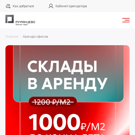
Как добраться
Кабинет арендатора
Готовые фильтры
Главная
Аренда офисов
0
1
19
24
до 30 м²
30-60 м²
60-100 м²
100-200 м²
14
12
200-500 м²
от 500 м²
Площадь
от
м²
до
м²
Арендная плата в месяц
от
₽
до
₽
Найти