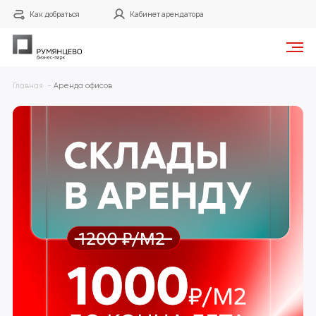
Как добраться
Кабинет арендатора
Готовые фильтры
Главная
Аренда офисов
0
1
19
24
до 30 м²
30-60 м²
60-100 м²
100-200 м²
14
12
200-500 м²
от 500 м²
Площадь
от
м²
до
м²
Арендная плата в месяц
от
₽
до
₽
Найти