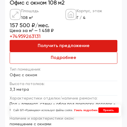
Офис с окном 108 м2
Площадь
Корпус, этаж
108 м²
Г / 4
157 500 ₽/мес.
Цена за м² — 1 458 ₽
+74959263131
Получить предложение
Подробнее
Тип помещения:
Офис с окном
Высота потолков:
3,3 метра
Характеристики отделки/наличие ремонта:
Пол - ламинат, стены - обои под покраску, потолок -
армстронг
Сайт БП «Румянцево» использует файлы cookie.
Узнать подробнее.
Принять
Наличие и характеристики окон:
помещение с окнами