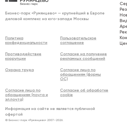
Се
Ре
Бизнес-парк «Румянцево» — крупнейший в Европе
Но
деловой комплекс на юго-западе Москвы
Ви
Ар
Ре
Ко
Политика
Пользовательское
конфиденциальности
соглашение
Це
Противодействие
Согласие на получение
коррупции
рекламных сообщений
Охрана труда
Согласие лица по
обращениям (формы
ОС)
Согласие лица по
Согласие об обработке
обращениям (почта и
cookie
эл.почта)
Информация на сайте не является публичной
офертой
© Бизнес-парк «Румянцево» 2007–2026.