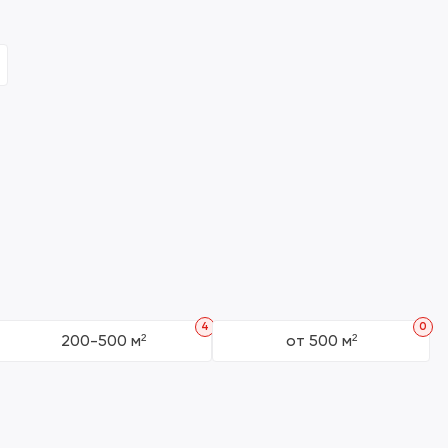
4
0
200-500 м²
от 500 м²