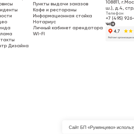
108811, г.Мо
рвисы
Пункты выдачи заказов
ш.), д.4, стр
зиденты
Кафе и рестораны
Телефон
вости
Информационная стойка
+7 (495) 926
део
Нотариус
енда
Личный кабинет арендатора
клама
WI-FI
нтакты
нтр Дизайна
Сайт БП «Румянцево» использ