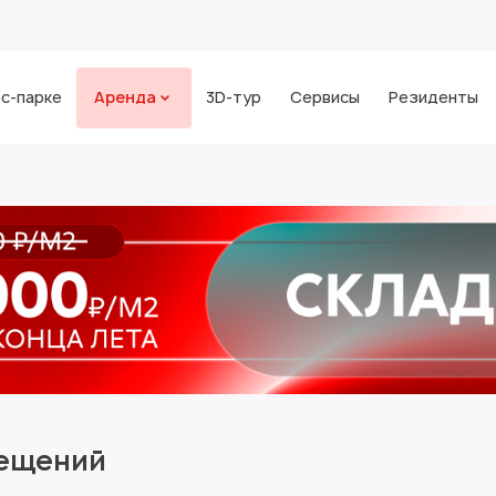
с-парке
Аренда
3D-тур
Сервисы
Резиденты
мещений