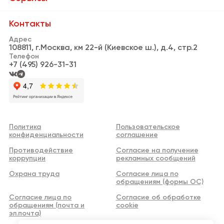
Сервисы
Банки и банкоматы
Контакты
Резиденты
Адрес
Пункты выдачи заказов
108811, г.Москва, км 22-й (Киевское ш.), д.4, стр.2
Новости
Телефон
Кафе и рестораны
+7 (495) 926-31-31
Видео
Информационная стойка
Аренда
Нотариус
Реклама
Личный кабинет арендатора
Политика
Пользовательское
Контакты
конфиденциальности
соглашение
WI-FI
Противодействие
Согласие на получение
Центр Дизайна
коррупции
рекламных сообщений
Охрана труда
Согласие лица по
обращениям (формы ОС)
Согласие лица по
Согласие об обработке
обращениям (почта и
cookie
эл.почта)