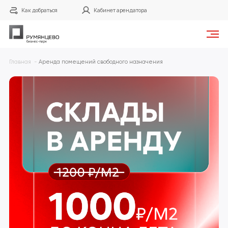
Как добраться
Кабинет арендатора
Готовые фильтры
Главная
Аренда помещений свободного назначения
0
1
2
4
до 30 м²
30-60 м²
60-100 м²
100-200 м²
3
1
200-500 м²
от 500 м²
Площадь
от
м²
до
м²
Арендная плата в месяц
от
₽
до
₽
Найти