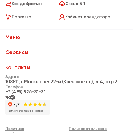
Как добраться
Схема БП
Парковка
Кабинет арендатора
Меню
О Бизнес-парке
Сервисы
Сервисы
Банки и банкоматы
Контакты
Резиденты
Адрес
Пункты выдачи заказов
108811, г.Москва, км 22-й (Киевское ш.), д.4, стр.2
Новости
Телефон
Кафе и рестораны
+7 (495) 926-31-31
Видео
Информационная стойка
Аренда
Нотариус
Реклама
Личный кабинет арендатора
Политика
Пользовательское