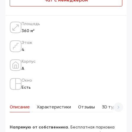
Чат с менеджером
Площадь
360 м²
Этаж
4
Корпус
А
Окно
Есть
Описание
Характеристики
Отзывы
3D тур
Вид
Напрямую от собственника.
Бесплатная парковка