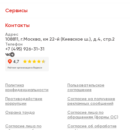
О Бизнес-парке
Сервисы
Сервисы
Банки и банкоматы
Контакты
Резиденты
Адрес
Пункты выдачи заказов
108811, г.Москва, км 22-й (Киевское ш.), д.4, стр.2
Новости
Телефон
Кафе и рестораны
+7 (495) 926-31-31
Видео
Информационная стойка
Аренда
Нотариус
Реклама
Личный кабинет арендатора
Политика
Пользовательское
Контакты
конфиденциальности
соглашение
WI-FI
Противодействие
Согласие на получение
Центр Дизайна
коррупции
рекламных сообщений
Охрана труда
Согласие лица по
обращениям (формы ОС)
Согласие лица по
Согласие об обработке