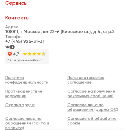
О Бизнес-парке
Сервисы
Сервисы
Банки и банкоматы
Контакты
Резиденты
Адрес
Пункты выдачи заказов
108811, г.Москва, км 22-й (Киевское ш.), д.4, стр.2
Новости
Телефон
Кафе и рестораны
+7 (495) 926-31-31
Видео
Информационная стойка
Аренда
Нотариус
Реклама
Личный кабинет арендатора
Политика
Пользовательское
Контакты
конфиденциальности
соглашение
WI-FI
Противодействие
Согласие на получение
Центр Дизайна
коррупции
рекламных сообщений
Охрана труда
Согласие лица по
обращениям (формы ОС)
Согласие лица по
Согласие об обработке
обращениям (почта и
cookie
эл.почта)