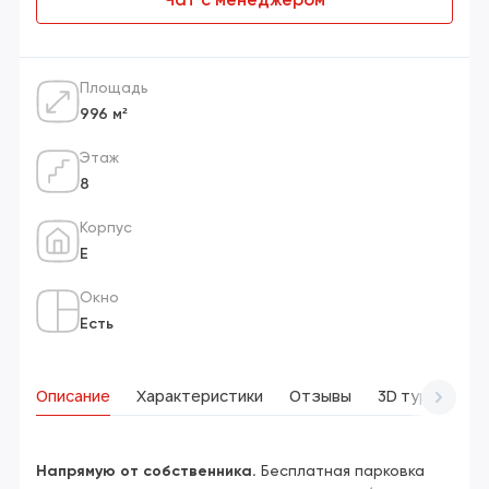
Чат с менеджером
Площадь
996 м²
Этаж
8
Корпус
Е
Окно
Есть
Описание
Характеристики
Отзывы
3D тур
Вид
Напрямую от собственника.
Бесплатная парковка