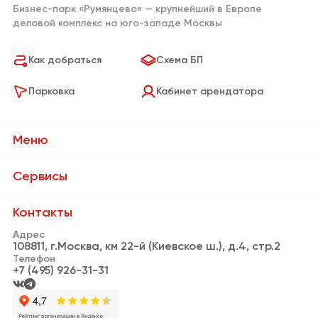
Бизнес-парк «Румянцево» — крупнейший в Европе
деловой комплекс на юго-западе Москвы
Как добраться
Схема БП
Парковка
Кабинет арендатора
Меню
О Бизнес-парке
Сервисы
Сервисы
Банки и банкоматы
Контакты
Резиденты
Адрес
Пункты выдачи заказов
108811, г.Москва, км 22-й (Киевское ш.), д.4, стр.2
Новости
Телефон
Кафе и рестораны
+7 (495) 926-31-31
Видео
Информационная стойка
Аренда