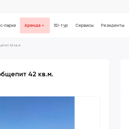
с-парке
Аренда
3D-тур
Сервисы
Резиденты
епит 42 кв.м.
бщепит 42 кв.м.