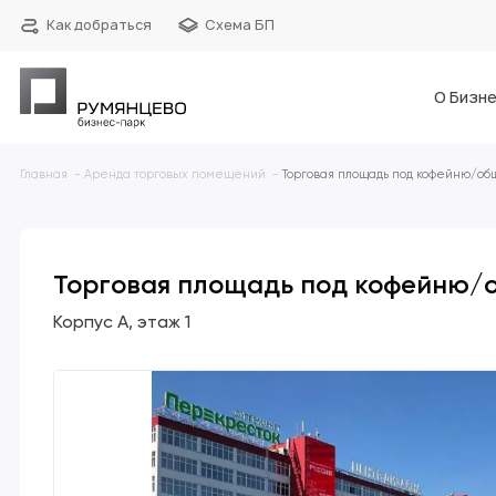
Как добраться
Схема БП
О Бизне
Главная
Аренда торговых помещений
Торговая площадь под кофейню/общ
Торговая площадь под кофейню/о
Корпус А
этаж 1