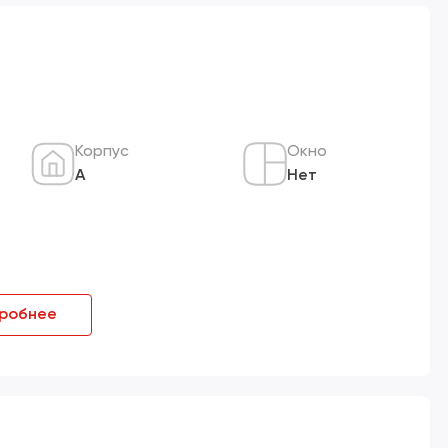
Корпус
Окно
А
Нет
робнее