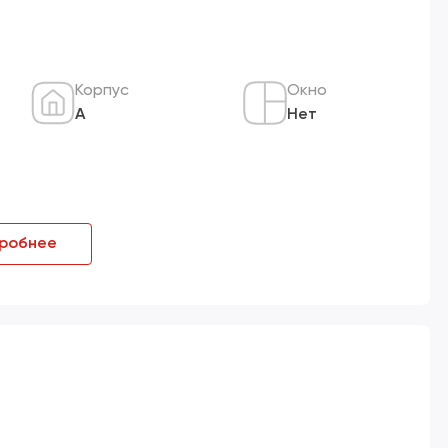
Корпус
Окно
А
Нет
робнее