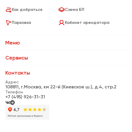
Как добраться
Схема БП
Парковка
Кабинет арендатора
Меню
О Бизнес-парке
Сервисы
Сервисы
Банки и банкоматы
Контакты
Резиденты
Адрес
Пункты выдачи заказов
108811, г.Москва, км 22-й (Киевское ш.), д.4, стр.2
Новости
Телефон
Кафе и рестораны
+7 (495) 926-31-31
Видео
Информационная стойка
Аренда
Нотариус
Реклама
Личный кабинет арендатора