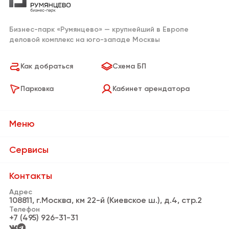
Бизнес-парк «Румянцево» — крупнейший в Европе
деловой комплекс на юго-западе Москвы
Как добраться
Схема БП
Парковка
Кабинет арендатора
Меню
О Бизнес-парке
Сервисы
Сервисы
Банки и банкоматы
Контакты
Резиденты
Адрес
Пункты выдачи заказов
108811, г.Москва, км 22-й (Киевское ш.), д.4, стр.2
Новости
Телефон
Кафе и рестораны
+7 (495) 926-31-31
Видео