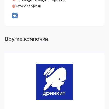
campaign.russia@videojet.com
www.videojet.ru
Другие компании