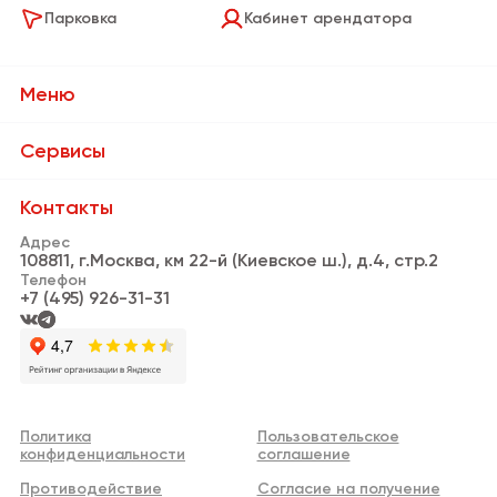
Парковка
Кабинет арендатора
Меню
О Бизнес-парке
Сервисы
Сервисы
Банки и банкоматы
Контакты
Резиденты
Адрес
Пункты выдачи заказов
108811, г.Москва, км 22-й (Киевское ш.), д.4, стр.2
Новости
Телефон
Кафе и рестораны
+7 (495) 926-31-31
Видео
Информационная стойка
Аренда
Нотариус
Реклама
Личный кабинет арендатора
Политика
Пользовательское
Контакты
конфиденциальности
соглашение
WI-FI
Противодействие
Согласие на получение